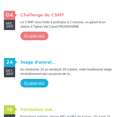
04
Challenge du CSMF
Le CSMF vous invite à participer à 2 courses, un géant et un
DÉC.
slalom à Tignes Val Claret.PROGRAMME...
2021
En savoir plus
24
Stage d'entraî...
Du dimanche 24 au vendredi 29 octobre, notre traditionnel stage
OCT.
d'entraînement des vacances de la...
2021
En savoir plus
15
Formation init...
Formations initiales, stages MF1 et MF2 de 6 jours : Du lundi 15