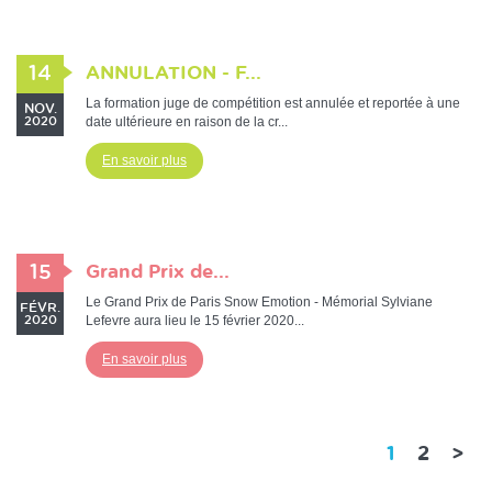
14
ANNULATION - F...
La formation juge de compétition est annulée et reportée à une
NOV.
date ultérieure en raison de la cr...
2020
En savoir plus
15
Grand Prix de...
Le Grand Prix de Paris Snow Emotion - Mémorial Sylviane
FÉVR.
Lefevre aura lieu le 15 février 2020...
2020
En savoir plus
(current)
1
2
>