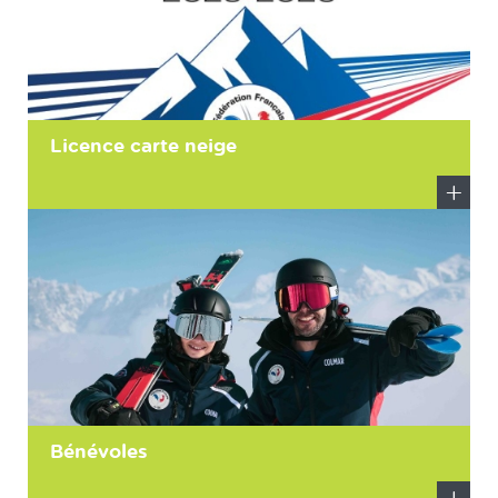
Licence carte neige
En
savoir
plus
Bénévoles